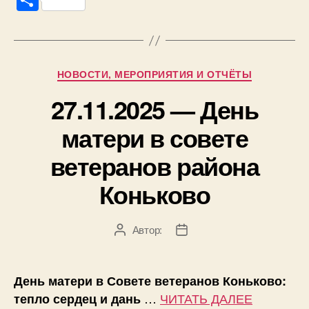
О
c
tt
p
at
er
e
n
k
ail
тп
e
er
e
s
gr
o
e
р
b
A
a
kl
dI
а
Рубрики
НОВОСТИ, МЕРОПРИЯТИЯ И ОТЧЁТЫ
o
p
m
a
n
в
27.11.2025 — День
o
p
ss
и
k
ni
ть
матери в совете
ki
ветеранов района
Коньково
Автор:
Автор
Дата
записи
записи
День матери в Совете ветеранов Коньково:
…
ЧИТАТЬ ДАЛЕЕ
тепло сердец и дань