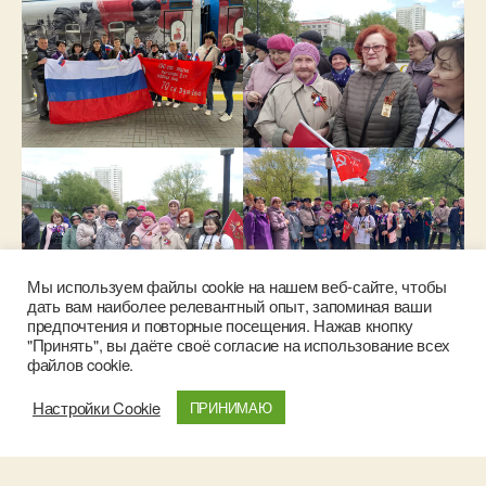
Мы используем файлы cookie на нашем веб-сайте, чтобы
дать вам наиболее релевантный опыт, запоминая ваши
предпочтения и повторные посещения. Нажав кнопку
"Принять", вы даёте своё согласие на использование всех
V
F
T
S
W
Vi
T
O
Li
E
файлов cookie.
K
a
wi
ky
h
b
el
d
n
m
О
Настройки Cookie
ПРИНИМАЮ
c
tt
p
at
er
e
n
k
ail
тп
…
ЧИТАТЬ ДАЛЕЕ
e
er
e
s
gr
o
e
р