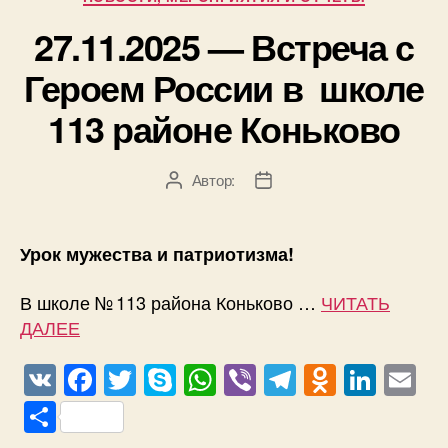
o
p
m
a
n
в
27.11.2025 — Встреча с
o
p
ss
и
k
ni
ть
Героем России в школе
ki
113 районе Коньково
Автор:
Автор
Дата
записи
записи
Урок мужества и патриотизма!
В школе № 113 района Коньково …
ЧИТАТЬ
ДАЛЕЕ
V
F
T
S
W
Vi
T
O
Li
E
K
a
wi
ky
h
b
el
d
n
m
О
c
tt
p
at
er
e
n
k
ail