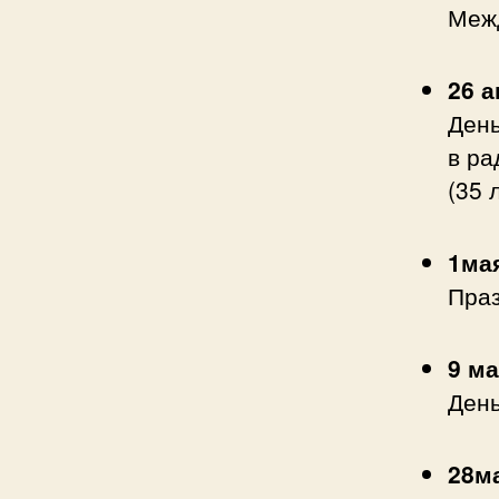
Меж
26 
День
в ра
(35 
1ма
Праз
9 м
Ден
28м