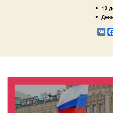
12 
День
V
K