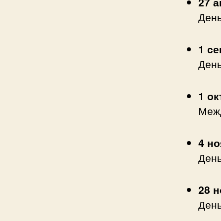
27 а
День
1 се
День
1 ок
Меж
4 н
День
28 
Ден