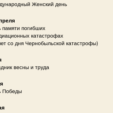
дународный Женский день
апреля
 памяти погибших
диационных катастрофах
лет со дня Чернобыльской катастрофы)
я
дник весны и труда
ая
ь Победы
ая