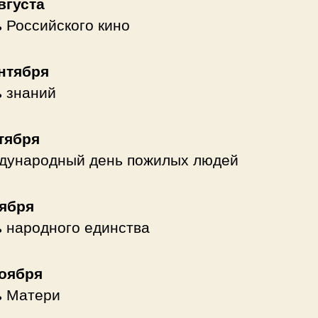
вгуста
 Российского кино
нтября
 знаний
тября
дународный день пожилых людей
оября
 народного единства
ноября
ь Матери