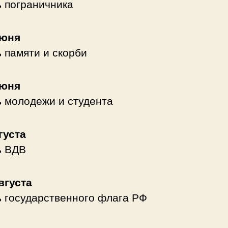
 пограничника
июня
 памяти и скорби
июня
 молодежи и студента
густа
ь ВДВ
вгуста
 государственного флага РФ