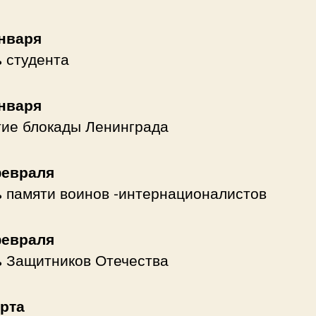
января
 студента
января
ие блокады Ленинграда
февраля
 памяти воинов -интернационалистов
февраля
 Защитников Отечества
арта